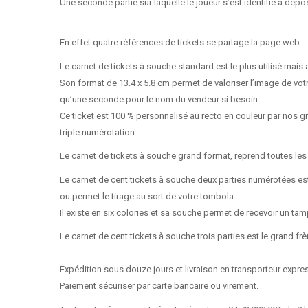
Une seconde partie sur laquelle le joueur s’est identifié à dépos
En effet quatre références de tickets se partage la page web.
Le carnet de tickets à souche standard est le plus utilisé mais
Son format de 13.4 x 5.8 cm permet de valoriser l’image de vot
qu’une seconde pour le nom du vendeur si besoin.
Ce ticket est 100 % personnalisé au recto en couleur par nos g
triple numérotation.
Le carnet de tickets à souche grand format, reprend toutes les
Le carnet de cent tickets à souche deux parties numérotées est le 
ou permet le tirage au sort de votre tombola.
Il existe en six colories et sa souche permet de recevoir un tam
Le carnet de cent tickets à souche trois parties est le grand f
Expédition sous douze jours et livraison en transporteur expres
Paiement sécuriser par carte bancaire ou virement.