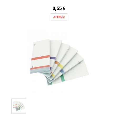
0,55 €
APERÇU