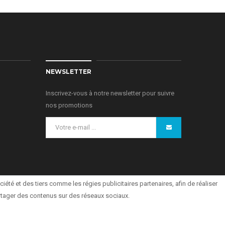
NEWSLETTER
Inscrivez-vous à notre newsletter pour suivre
nos promotions
iété et des tiers comme les régies publicitaires partenaires, afin de réaliser
partager des contenus sur des réseaux sociaux.