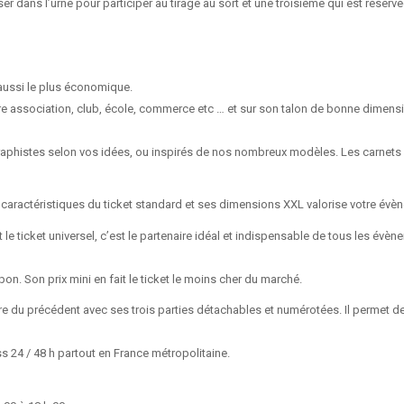
er dans l’urne pour participer au tirage au sort et une troisième qui est réservé
 aussi le plus économique.
re association, club, école, commerce etc … et sur son talon de bonne dimensio
raphistes selon vos idées, ou inspirés de nos nombreux modèles. Les carnets so
 caractéristiques du ticket standard et ses dimensions XXL valorise votre évè
ticket universel, c’est le partenaire idéal et indispensable de tous les évènement
pon. Son prix mini en fait le ticket le moins cher du marché.
rère du précédent avec ses trois parties détachables et numérotées. Il permet 
s 24 / 48 h partout en France métropolitaine.