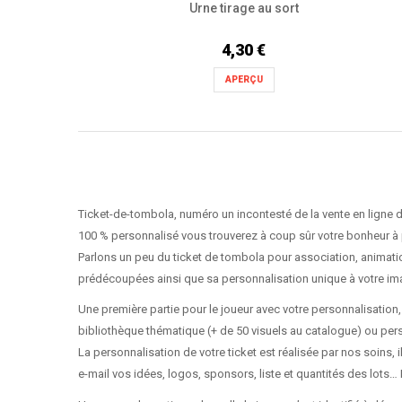
Urne tirage au sort
4,30 €
APERÇU
Ticket-de-tombola, numéro un incontesté de la vente en ligne d
100 % personnalisé vous trouverez à coup sûr votre bonheur à p
Parlons un peu du ticket de tombola pour association, animatio
prédécoupées ainsi que sa personnalisation unique à votre im
Une première partie pour le joueur avec votre personnalisation, da
bibliothèque thématique (+ de 50 visuels au catalogue) ou per
La personnalisation de votre ticket est réalisée par nos soins, i
e-mail vos idées, logos, sponsors, liste et quantités des lots…