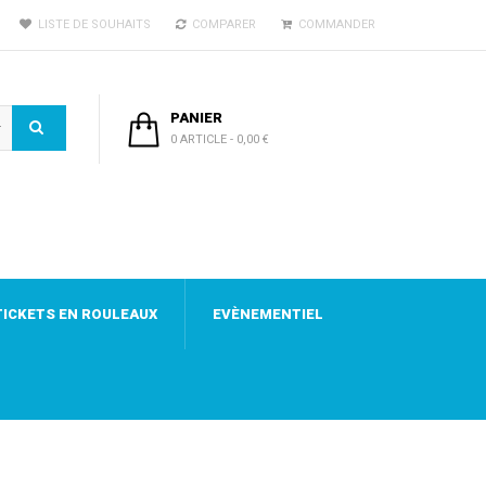
LISTE DE SOUHAITS
COMPARER
COMMANDER
PANIER
0 ARTICLE
-
0,00 €
TICKETS EN ROULEAUX
EVÈNEMENTIEL