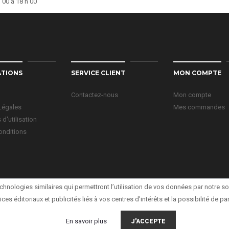
 00 à 18 h 00
ATIONS
SERVICE CLIENT
MON COMPTE
Contactez-nous
Mon compte
Légales
Mes commandes
d'utilisation
onditions
chnologies similaires qui permettront l’utilisation de vos données par notre soc
ices éditoriaux et publicités liés à vos centres d’intérêts et la possibilité de 
En savoir plus
J'ACCEPTE