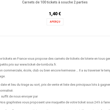
Carnets de 100 tickets à souche 2 parties
1,40 €
APERÇU
e tickets en France vous propose des carnets de tickets de loterie en tous gen
etits prix sur www.ticket-de-tombola.fr.
n commerciale, école, club ou bien encore kermesse … Il a su traverser le tem
age.
te et lieu du tirage au sort, prix de vente et liste des principaux lots à gagner,
sonnalisé.
l suffit de nous envoyer par
 Nos graphistes vous proposent une maquette de votre ticket sous 24 h à faire 